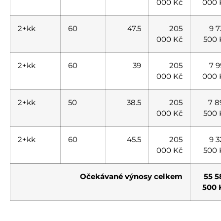
000 Kč
000 
2+kk
60
47.5
205
9 7
000 Kč
500 
2+kk
60
39
205
7 9
000 Kč
000 
2+kk
50
38.5
205
7 8
000 Kč
500 
2+kk
60
45.5
205
9 3
000 Kč
500 
Očekávané výnosy celkem
55 5
500 