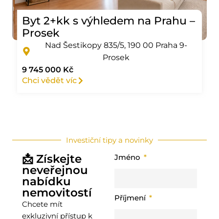
Byt 2+kk s výhledem na Prahu –
Prosek
Nad Šestikopy 835/5,
190 00 Praha 9-
Prosek
9 745 000 Kč
Chci vědět víc
Investiční tipy a novinky
📩 Získejte
Jméno
neveřejnou
nabídku
nemovitostí
Příjmení
Chcete mít
exkluzivní přístup k