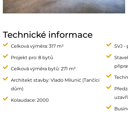
Technické informace
Celková výměra: 317 m²
SVJ -
Projekt pro: 8 bytů
Stave
připr
Celková výměra bytů: 271 m²
Techn
Architekt stavby: Vlado Milunić (Tančící
dům)
Předz
uzavř
Kolaudace: 2000
Busine