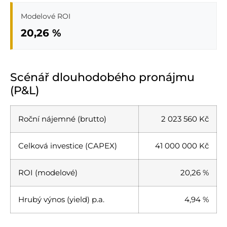
Modelové ROI
20,26 %
Scénář dlouhodobého pronájmu
(P&L)
Roční nájemné (brutto)
2 023 560 Kč
Celková investice (CAPEX)
41 000 000 Kč
ROI (modelové)
20,26 %
Hrubý výnos (yield) p.a.
4,94 %