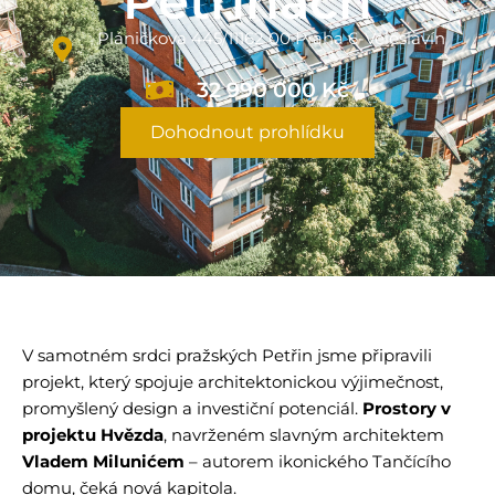
Petřinách
Pláničkova 445/11162 00 Praha 6-Veleslavín
32 990 000 Kč
Dohodnout prohlídku
V samotném srdci pražských Petřin jsme připravili
projekt, který spojuje architektonickou výjimečnost,
promyšlený design a investiční potenciál.
Prostory v
projektu Hvězda
, navrženém slavným architektem
Vladem Milunićem
– autorem ikonického Tančícího
domu, čeká nová kapitola.