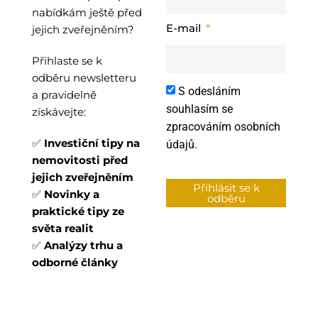
nabídkám ještě před
E-mail
jejich zveřejněním?
Přihlaste se k
odběru newsletteru
S odesláním
a pravidelně
souhlasím se
získávejte:
zpracováním osobních
✅
Investiční tipy na
údajů.
nemovitosti
před
jejich zveřejněním
Přihlásit se k
✅
Novinky a
odběru
praktické tipy ze
světa realit
✅
Analýzy trhu a
odborné články