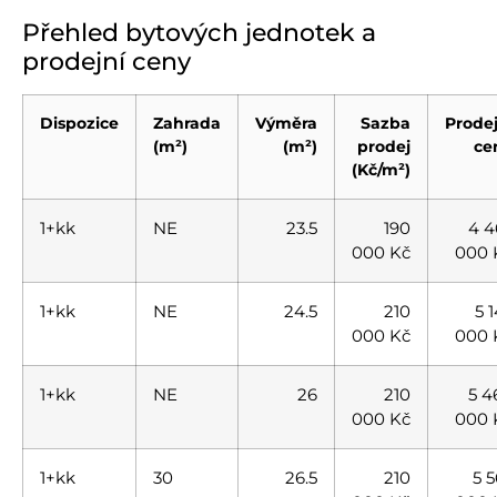
Přehled bytových jednotek a
prodejní ceny
Dispozice
Zahrada
Výměra
Sazba
Prodej
(m²)
(m²)
prodej
ce
(Kč/m²)
1+kk
NE
23.5
190
4 4
000 Kč
000 
1+kk
NE
24.5
210
5 
000 Kč
000 
1+kk
NE
26
210
5 4
000 Kč
000 
1+kk
30
26.5
210
5 