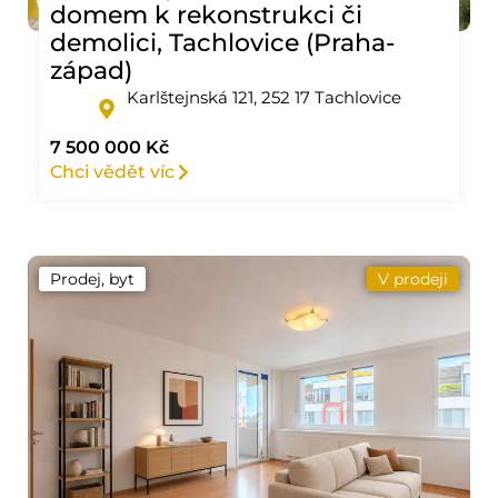
domem k rekonstrukci či
demolici, Tachlovice (Praha-
západ)
Karlštejnská 121, 252 17 Tachlovice
7 500 000 Kč
Chci vědět víc
Prodej, byt
V prodeji