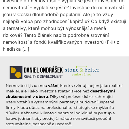
Investice do nemovitostí – vyplatí se ještě? Investice do
nemovitostí – vyplatí se ještě? Investice do nemovitostí
jsou v Česku dlouhodobě populární. Ale je to vždy
nejlepší volba pro zhodnocení kapitálu? Co když existují
alternativy, které mohou být výnosnější a méně
rizikové? Tento článek nabízí podrobné srovnání
nemovitostí a fondů kvalifikovaných investorů (FKI) z
hlediska […]
Nemovitosti jsou mou
vášní
, které se věnuji nejen jako realitní
makléř, ale i jako investor a stratég s více než
desetiletými
zkušenostmi v oboru
. Díky své profesní dráze, zahrnující
řízení vztahů s významnými partnery a budování úspěšné
firmy, kladu důraz na profesionalitu, strategické myšlení a
důvěru. Každému klientovi nabízím individuální přístup a
férové jednání, aby prodej či nákup nemovitosti proběhl
srozumitelně, bezpečně a úspěšně.