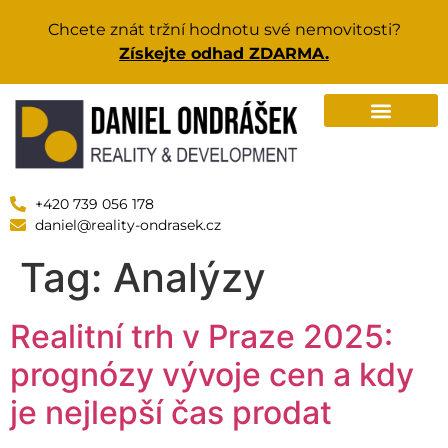
Chcete znát tržní hodnotu své nemovitosti?
Získejte odhad ZDARMA.
+420 739 056 178
daniel@reality-ondrasek.cz
Tag:
Analýzy
Realitní trh v Praze 2025:
prognózy vývoje cen a kdy
je nejlepší čas prodat