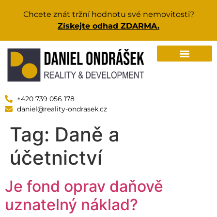
Chcete znát tržní hodnotu své nemovitosti?
Získejte odhad ZDARMA.
+420 739 056 178
daniel@reality-ondrasek.cz
Tag:
Daně a
účetnictví
Je fond oprav daňově
uznatelný náklad?