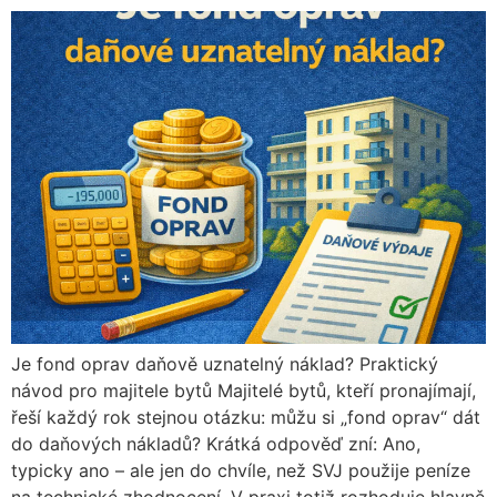
Je fond oprav daňově uznatelný náklad? Praktický
návod pro majitele bytů Majitelé bytů, kteří pronajímají,
řeší každý rok stejnou otázku: můžu si „fond oprav“ dát
do daňových nákladů? Krátká odpověď zní: Ano,
typicky ano – ale jen do chvíle, než SVJ použije peníze
na technické zhodnocení. V praxi totiž rozhoduje hlavně