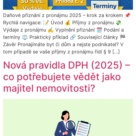
Daňové přiznání z pronájmu 2025 – krok za krokem 📌
Rychlá navigace: 📝 Úvod 💰 Příjmy z pronájmu 💸
Výdaje z pronájmu ✍️ Vyplnění přiznání 🗓️ Podání a
termíny ⚖️ Praktický příklad 🔗 Související články 🏁
Závěr Pronajímáte byt či dům a nejste podnikatel? V
tom případě se vaše příjmy z pronájmu řídí § 9 […]
Nová pravidla DPH (2025) –
co potřebujete vědět jako
majitel nemovitosti?