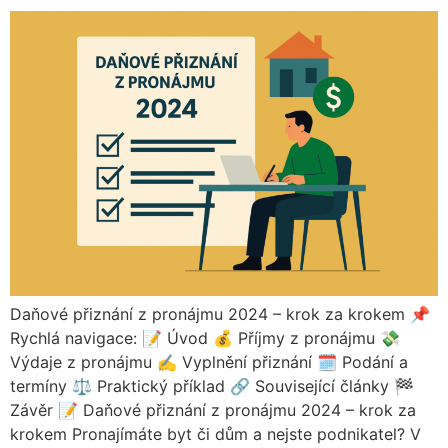
Daňové přiznání z pronájmu 2024 – krok za krokem 📌
Rychlá navigace: 📝 Úvod 💰 Příjmy z pronájmu 💸
Výdaje z pronájmu ✍️ Vyplnění přiznání 🗓️ Podání a
termíny ⚖️ Praktický příklad 🔗 Související články 🏁
Závěr 📝 Daňové přiznání z pronájmu 2024 – krok za
krokem Pronajímáte byt či dům a nejste podnikatel? V