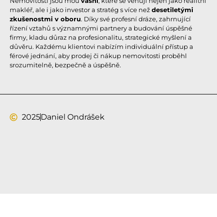
Nemovitosti jsou mou
vášní
, které se věnuji nejen jako realitní
makléř, ale i jako investor a stratég s více než
desetiletými
zkušenostmi v oboru
. Díky své profesní dráze, zahrnující
řízení vztahů s významnými partnery a budování úspěšné
firmy, kladu důraz na profesionalitu, strategické myšlení a
důvěru. Každému klientovi nabízím individuální přístup a
férové jednání, aby prodej či nákup nemovitosti proběhl
srozumitelně, bezpečně a úspěšně.
2025
Daniel Ondrášek