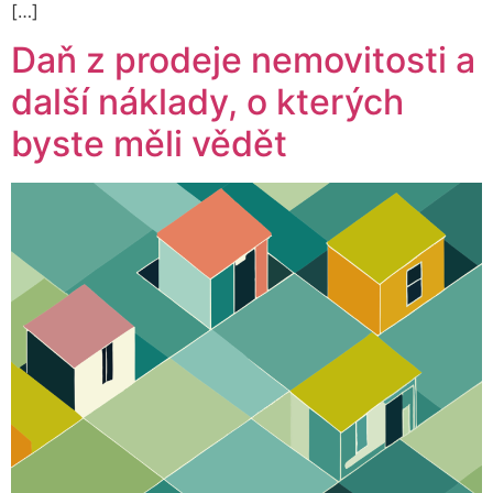
[…]
Daň z prodeje nemovitosti a
další náklady, o kterých
byste měli vědět