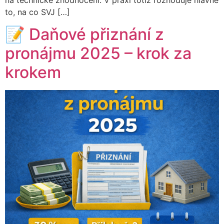
to, na co SVJ […]
📝 Daňové přiznání z
pronájmu 2025 – krok za
krokem