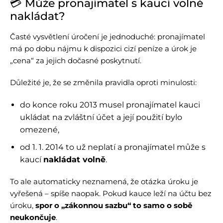
💳 Může pronajímatel s kaucí volně
nakládat?
Časté vysvětlení úročení je jednoduché: pronajímatel
má po dobu nájmu k dispozici cizí peníze a úrok je
„cena“ za jejich dočasné poskytnutí.
Důležité je, že se změnila pravidla oproti minulosti:
do konce roku 2013 musel pronajímatel kauci
ukládat na zvláštní účet a její použití bylo
omezené,
od 1. 1. 2014 to už neplatí a pronajímatel může s
kaucí
nakládat volně
.
To ale automaticky neznamená, že otázka úroku je
vyřešená – spíše naopak. Pokud kauce leží na účtu bez
úroku,
spor o „zákonnou sazbu“ to samo o sobě
neukončuje
.