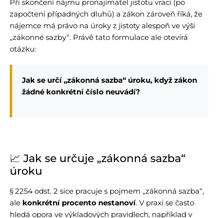
Při skončení nájmu pronajímatel jistotu vrací (po
započtení případných dluhů) a zákon zároveň říká, že
nájemce má právo na úroky z jistoty alespoň ve výši
„zákonné sazby“. Právě tato formulace ale otevírá
otázku:
Jak se určí „zákonná sazba“ úroku, když zákon
žádné konkrétní číslo neuvádí?
📈 Jak se určuje „zákonná sazba“
úroku
§ 2254 odst. 2 sice pracuje s pojmem „zákonná sazba“,
ale
konkrétní procento nestanoví
. V praxi se často
hledá opora ve výkladových pravidlech, například v