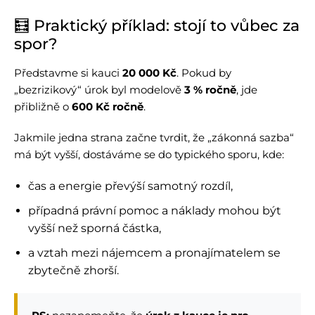
🧮 Praktický příklad: stojí to vůbec za
spor?
Představme si kauci
20 000 Kč
. Pokud by
„bezrizikový“ úrok byl modelově
3 % ročně
, jde
přibližně o
600 Kč ročně
.
Jakmile jedna strana začne tvrdit, že „zákonná sazba“
má být vyšší, dostáváme se do typického sporu, kde:
čas a energie převýší samotný rozdíl,
případná právní pomoc a náklady mohou být
vyšší než sporná částka,
a vztah mezi nájemcem a pronajímatelem se
zbytečně zhorší.