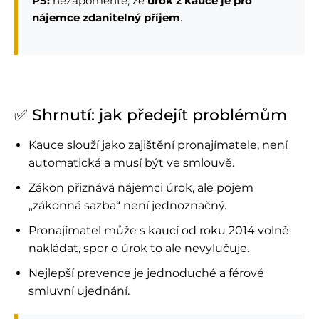
PS:
nezapomeňte, že
úrok z kauce je pro
nájemce zdanitelný příjem
.
✅ Shrnutí: jak předejít problémům
Kauce slouží jako zajištění pronajímatele, není
automatická a musí být ve smlouvě.
Zákon přiznává nájemci úrok, ale pojem
„zákonná sazba“ není jednoznačný.
Pronajímatel může s kaucí od roku 2014 volně
nakládat, spor o úrok to ale nevylučuje.
Nejlepší prevence je jednoduché a férové
smluvní ujednání.