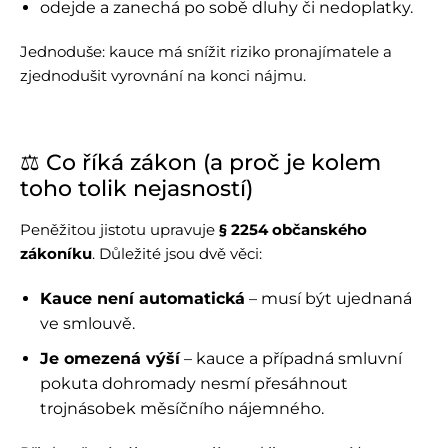
odejde a zanechá po sobě dluhy či nedoplatky.
Jednoduše: kauce má snížit riziko pronajímatele a
zjednodušit vyrovnání na konci nájmu.
⚖️ Co říká zákon (a proč je kolem
toho tolik nejasností)
Peněžitou jistotu upravuje
§ 2254 občanského
zákoníku
. Důležité jsou dvě věci:
Kauce není automatická
– musí být ujednaná
ve smlouvě.
Je omezená výší
– kauce a případná smluvní
pokuta dohromady nesmí přesáhnout
trojnásobek měsíčního nájemného.