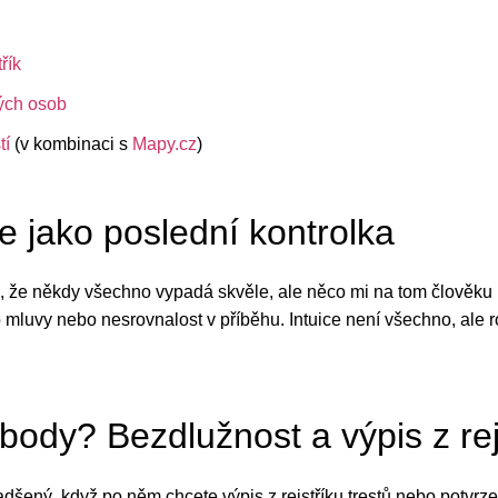
řík
ých osob
tí
(v kombinaci s
Mapy.cz
)
ce jako poslední kontrolka
, že někdy všechno vypadá skvěle, ale něco mi na tom člověku
b mluvy nebo nesrovnalost v příběhu. Intuice není všechno, ale 
 body? Bezdlužnost a výpis z rej
adšený, když po něm chcete výpis z rejstříku trestů nebo potvrz