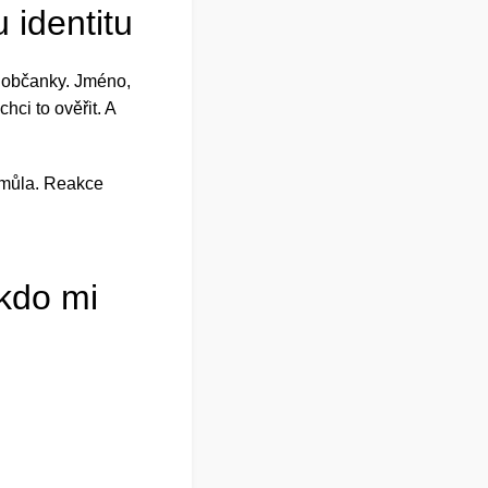
 identitu
 z občanky. Jméno,
hci to ověřit. A
Smůla. Reakce
 kdo mi