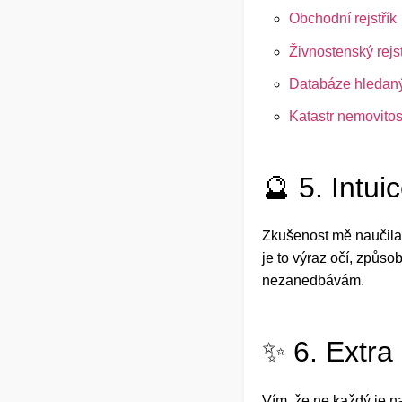
Obchodní rejstřík
Živnostenský rejst
Databáze hledan
Katastr nemovitos
🔮 5. Intui
Zkušenost mě naučila
je to výraz očí, způso
nezanedbávám.
✨ 6. Extra
Vím, že ne každý je n