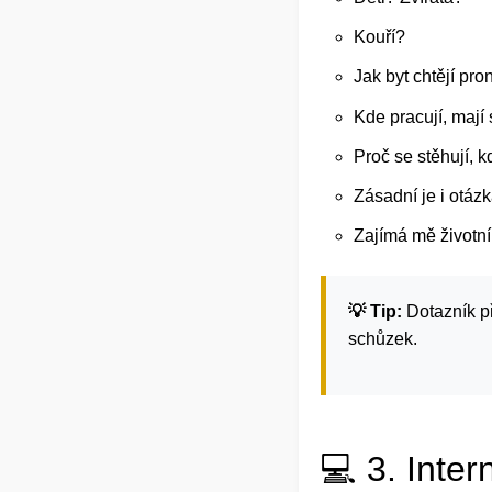
Kouří?
Jak byt chtějí pr
Kde pracují, mají 
Proč se stěhují, k
Zásadní je i otázka
Zajímá mě životní
💡 Tip:
Dotazník př
schůzek.
💻 3. Inter