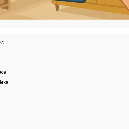
e:
ace
věrka