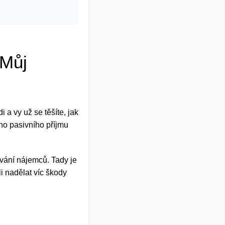
 Můj
 a vy už se těšíte, jak
ého pasivního příjmu
ování nájemců. Tady je
i nadělat víc škody