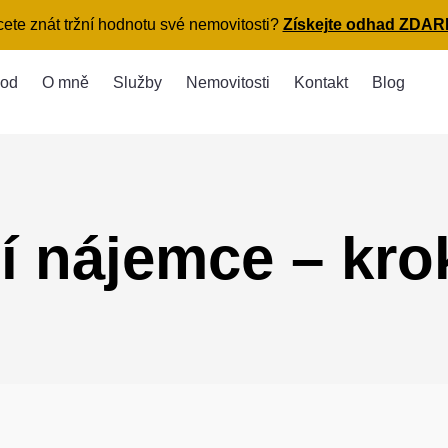
ete znát tržní hodnotu své nemovitosti?
Získejte odhad ZDAR
od
O mně
Služby
Nemovitosti
Kontakt
Blog
í nájemce – kro