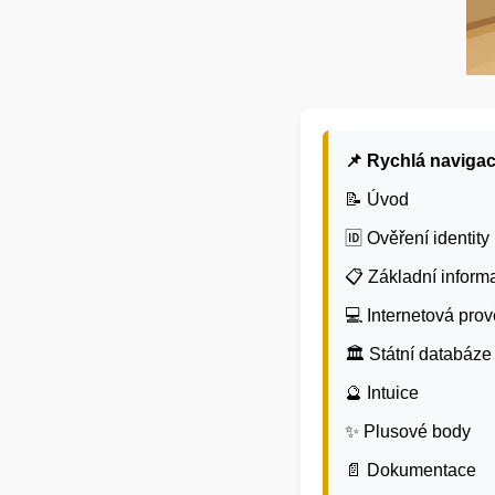
📌 Rychlá navigac
📝 Úvod
🆔 Ověření identity
📋 Základní inform
💻 Internetová pro
🏛️ Státní databáze
🔮 Intuice
✨ Plusové body
📄 Dokumentace