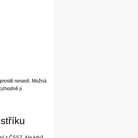
 prostě nesedí. Možná
rozhodně ji
stříku
ení z ČSSZ. Ale když