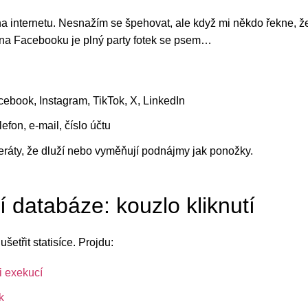
na internetu. Nesnažím se špehovat, ale když mi někdo řekne,
l na Facebooku je plný party fotek se psem…
acebook, Instagram, TikTok, X, LinkedIn
efon, e-mail, číslo účtu
eráty, že dluží nebo vyměňují podnájmy jak ponožky.
ní databáze: kouzlo kliknutí
šetřit statisíce. Projdu:
i exekucí
k