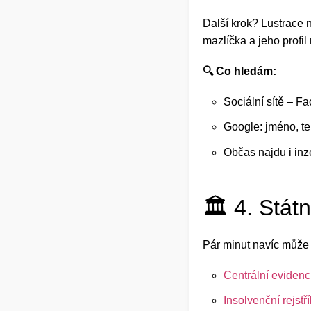
Další krok? Lustrace 
mazlíčka a jeho profi
🔍 Co hledám:
Sociální sítě – F
Google: jméno, tel
Občas najdu i inz
🏛️ 4. Stát
Pár minut navíc může u
Centrální evidenc
Insolvenční rejstří