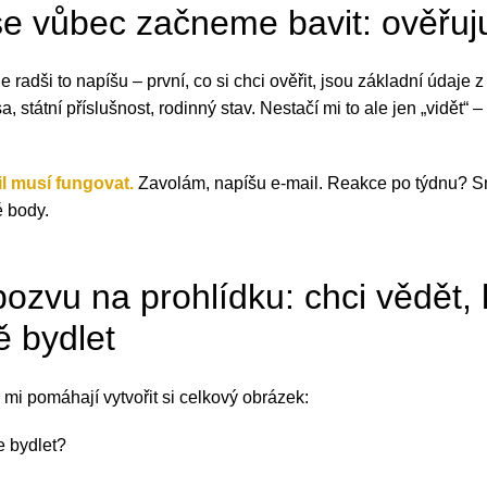
se vůbec začneme bavit: ověřuju
 radši to napíšu – první, co si chci ověřit, jsou základní údaje
 státní příslušnost, rodinný stav. Nestačí mi to ale jen „vidět“ – c
il musí fungovat.
Zavolám, napíšu e-mail. Reakce po týdnu? 
 body.
pozvu na prohlídku: chci vědět,
ě bydlet
 mi pomáhají vytvořit si celkový obrázek:
e bydlet?