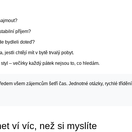
onajmout?
stabilní příjem?
de bydleli doteď?
, jestli chtějí mít v bytě trvalý pobyt.
 styl – večírky každý pátek nejsou to, co hledám.
edem všem zájemcům šetří čas. Jednotné otázky, rychlé tříděn
net ví víc, než si myslíte